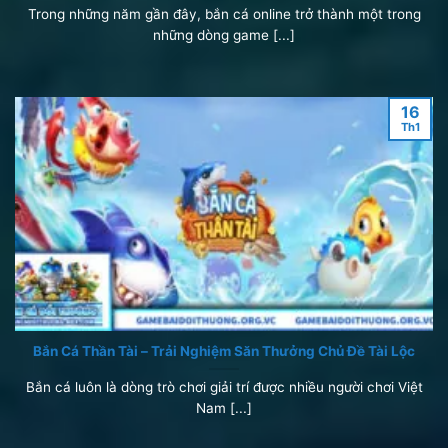
Trong những năm gần đây, bắn cá online trở thành một trong
những dòng game [...]
16
Th1
Bắn Cá Thần Tài – Trải Nghiệm Săn Thưởng Chủ Đề Tài Lộc
Bắn cá luôn là dòng trò chơi giải trí được nhiều người chơi Việt
Nam [...]