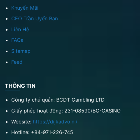
Khuyến Mãi
CEO Trần Uyển Ban
Liên Hệ
FAQs
Sitemap
Feed
THÔNG TIN
Công ty chủ quản: BCDT Gambling LTD
Giấy phép hoạt động: 231-08590/BC-CASINO
Website:
https://dijkadvo.nl/
Hotline: +84-971-226-745