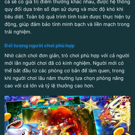
cá sẽ có giá trị điểm thưởng khác nhau, được hệ thống
quy đổi dựa trên số đạn sử dụng và mức độ khó khi
tiêu diệt. Toàn bộ quá trình tính toán được thực hiện tự
động, giúp đảm bảo tính minh bạch và liền mạch trong
trải nghiệm.
Đối tượng người chơi phù hợp
Nhờ cách chơi đơn giản, trò chơi phù hợp với cả người
mới lẫn người chơi đã có kinh nghiệm. Người mới có
thể bắt đầu từ các phòng cơ bản để làm quen, trong
khi người chơi lâu năm thường lựa chọn phòng nâng
cao với cá lớn và tỷ lệ thưởng cao hơn.