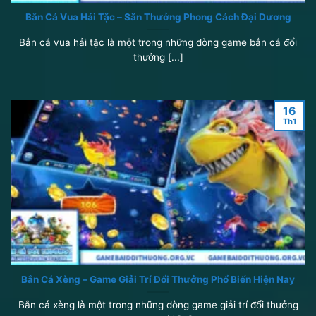
Bắn Cá Vua Hải Tặc – Săn Thưởng Phong Cách Đại Dương
Bắn cá vua hải tặc là một trong những dòng game bắn cá đổi
thưởng [...]
16
Th1
Bắn Cá Xèng – Game Giải Trí Đổi Thưởng Phổ Biến Hiện Nay
Bắn cá xèng là một trong những dòng game giải trí đổi thưởng