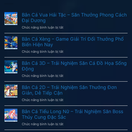
Bắn Cá Vua Hải Tặc – Săn Thưởng Phong Cách
Đại Dương
ở
Chức năng bình luận bị tắt
Bắn
Cá
Bắn Cá Xèng – Game Giải Trí Đổi Thưởng Phổ
Vua
Biến Hiện Nay
Hải
ở
Chức năng bình luận bị tắt
Tặc
Bắn
–
Cá
Bắn Cá 3D – Trải Nghiệm Săn Cá Đồ Họa Sống
Săn
Xèng
Thưởng
Động
–
Phong
ở
Chức năng bình luận bị tắt
Game
Cách
Bắn
Giải
Đại
Cá
Bắn Cá 2D – Trải Nghiệm Săn Thưởng Đơn
Trí
Dương
3D
Đổi
Giản, Dễ Tiếp Cận
–
Thưởng
ở
Chức năng bình luận bị tắt
Trải
Phổ
Bắn
Nghiệm
Biến
Cá
Bắn Cá Tiểu Long Nữ – Trải Nghiệm Săn Boss
Săn
Hiện
2D
Cá
Thủy Cung Đặc Sắc
Nay
–
Đồ
ở
Chức năng bình luận bị tắt
Trải
Họa
Bắn
Nghiệm
Sống