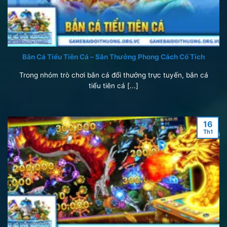
Bắn Cá Tiểu Tiên Cá – Săn Thưởng Phong Cách Cổ Tích
Trong nhóm trò chơi bắn cá đổi thưởng trực tuyến, bắn cá
tiểu tiên cá [...]
16
Th1