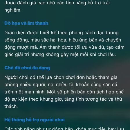
được đánh giá cao nhờ các tính năng hỗ trợ trải
nghiệm.
Đồ họa và âm thanh
Giao diện được thiết kế theo phong cách đại dương
sống động, màu sắc hài hòa, hiệu ứng bắn và chuyển
động mượt mà. Âm thanh được tối ưu vừa đủ, tạo cảm
giác giải trí nhưng không gây mệt mỏi khi chơi lâu.
Chế độ chơi đa dạng
Người chơi có thể lựa chọn chơi đơn hoặc tham gia
phòng nhiều người, nơi nhiều tài khoản cùng săn cá
trên một màn hình. Một số phiên bản còn tích hợp chế
độ sự kiện theo khung giờ, tăng tính tương tác và thử
thách.
Hệ thống hỗ trợ người chơi
Các tính năng như tự động bắn, khóa mục tiêu hay lưu