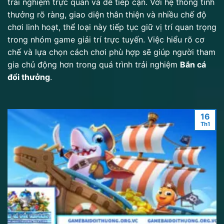
trải nghiệm trực quan và dễ tiếp cận. Với hệ thống tính
thưởng rõ ràng, giao diện thân thiện và nhiều chế độ
chơi linh hoạt, thể loại này tiếp tục giữ vị trí quan trọng
trong nhóm game giải trí trực tuyến. Việc hiểu rõ cơ
chế và lựa chọn cách chơi phù hợp sẽ giúp người tham
gia chủ động hơn trong quá trình trải nghiệm
Bắn cá
đổi thưởng
.
16
Th1