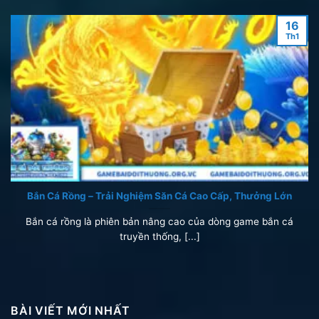
16
Th1
Bắn Cá Rồng – Trải Nghiệm Săn Cá Cao Cấp, Thưởng Lớn
Bắn cá rồng là phiên bản nâng cao của dòng game bắn cá
truyền thống, [...]
BÀI VIẾT MỚI NHẤT