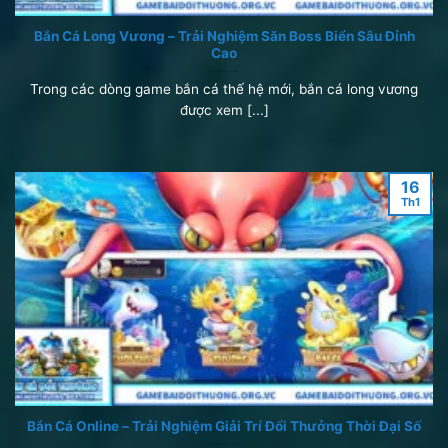
Bắn Cá Long Vương – Trải Nghiệm Săn Boss Biển Sâu Đỉnh
Cao
Trong các dòng game bắn cá thế hệ mới, bắn cá long vương
được xem [...]
16
Th1
Bắn Cá Online – Trải Nghiệm Giải Trí Đổi Thưởng Thời Đại Số