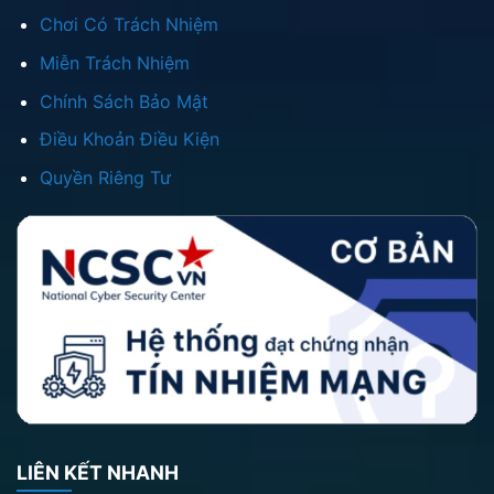
Chơi Có Trách Nhiệm
Miễn Trách Nhiệm
Chính Sách Bảo Mật
Điều Khoản Điều Kiện
Quyền Riêng Tư
LIÊN KẾT NHANH