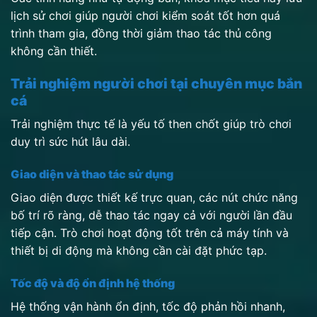
lịch sử chơi giúp người chơi kiểm soát tốt hơn quá
trình tham gia, đồng thời giảm thao tác thủ công
không cần thiết.
Trải nghiệm người chơi tại chuyên mục bắn
cá
Trải nghiệm thực tế là yếu tố then chốt giúp trò chơi
duy trì sức hút lâu dài.
Giao diện và thao tác sử dụng
Giao diện được thiết kế trực quan, các nút chức năng
bố trí rõ ràng, dễ thao tác ngay cả với người lần đầu
tiếp cận. Trò chơi hoạt động tốt trên cả máy tính và
thiết bị di động mà không cần cài đặt phức tạp.
Tốc độ và độ ổn định hệ thống
Hệ thống vận hành ổn định, tốc độ phản hồi nhanh,