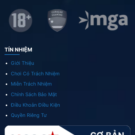
TÍN NHIỆM
Giới Thiệu
Chơi Có Trách Nhiệm
Miễn Trách Nhiệm
Chính Sách Bảo Mật
Điều Khoản Điều Kiện
Quyền Riêng Tư