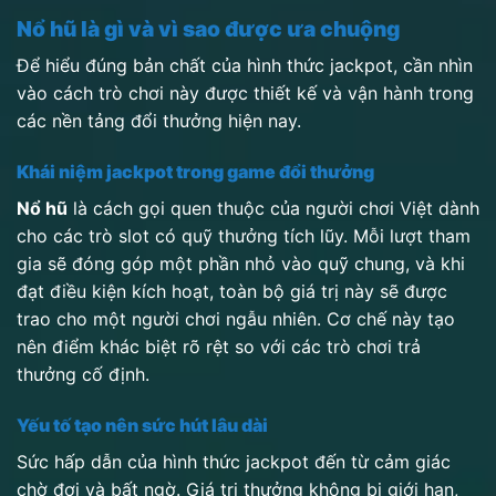
Nổ hũ là gì và vì sao được ưa chuộng
Để hiểu đúng bản chất của hình thức jackpot, cần nhìn
vào cách trò chơi này được thiết kế và vận hành trong
các nền tảng đổi thưởng hiện nay.
Khái niệm jackpot trong game đổi thưởng
Nổ hũ
là cách gọi quen thuộc của người chơi Việt dành
cho các trò slot có quỹ thưởng tích lũy. Mỗi lượt tham
gia sẽ đóng góp một phần nhỏ vào quỹ chung, và khi
đạt điều kiện kích hoạt, toàn bộ giá trị này sẽ được
trao cho một người chơi ngẫu nhiên. Cơ chế này tạo
nên điểm khác biệt rõ rệt so với các trò chơi trả
thưởng cố định.
Yếu tố tạo nên sức hút lâu dài
Sức hấp dẫn của hình thức jackpot đến từ cảm giác
chờ đợi và bất ngờ. Giá trị thưởng không bị giới hạn,