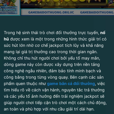
Trong hệ sinh thái trò chơi đổi thưởng trực tuyến,
nổ
hũ
được xem là một trong những hình thức giải trí có
sức hút lớn nhờ cơ chế jackpot tích lũy và khả năng
mang lại giá trị thưởng cao trong thời gian ngắn.
Không chỉ thu hút người chơi bởi yếu tố may mắn,
dòng game này còn được xây dựng trên nền tảng
công nghệ ngẫu nhiên, đảm bảo tính minh bạch và
công bằng trong từng vòng quay. Bên cạnh các sản
phẩm quen thuộc như
game bắn cá đổi thưởng
, việc
tìm hiểu rõ về cách vận hành, nguyên tắc trả thưởng
và các yếu tố ảnh hưởng đến trải nghiệm jackpot sẽ
giúp người chơi tiếp cận trò chơi một cách chủ động,
an toàn và phù hợp với nhu cầu giải trí dài hạn.