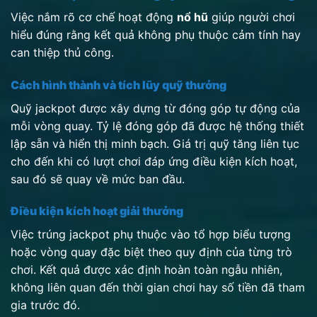
Việc nắm rõ cơ chế hoạt động
nổ hũ
giúp người chơi
hiểu đúng rằng kết quả không phụ thuộc cảm tính hay
can thiệp thủ công.
Cách hình thành và tích lũy quỹ thưởng
Quỹ jackpot được xây dựng từ đóng góp tự động của
mỗi vòng quay. Tỷ lệ đóng góp đã được hệ thống thiết
lập sẵn và hiển thị minh bạch. Giá trị quỹ tăng liên tục
cho đến khi có lượt chơi đáp ứng điều kiện kích hoạt,
sau đó sẽ quay về mức ban đầu.
Điều kiện kích hoạt giải thưởng
Việc trúng jackpot phụ thuộc vào tổ hợp biểu tượng
hoặc vòng quay đặc biệt theo quy định của từng trò
chơi. Kết quả được xác định hoàn toàn ngẫu nhiên,
không liên quan đến thời gian chơi hay số tiền đã tham
gia trước đó.