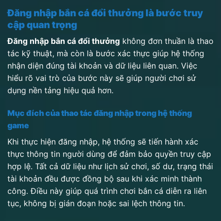
Đăng nhập bắn cá đổi thưởng là bước truy
cập quan trọng
Đăng nhập bắn cá đổi thưởng
không đơn thuần là thao
tác kỹ thuật, mà còn là bước xác thực giúp hệ thống
nhận diện đúng tài khoản và dữ liệu liên quan. Việc
hiểu rõ vai trò của bước này sẽ giúp người chơi sử
dụng nền tảng hiệu quả hơn.
Mục đích của thao tác đăng nhập trong hệ thống
game
Khi thực hiện đăng nhập, hệ thống sẽ tiến hành xác
thực thông tin người dùng để đảm bảo quyền truy cập
hợp lệ. Tất cả dữ liệu như lịch sử chơi, số dư, trạng thái
tài khoản đều được đồng bộ sau khi xác minh thành
công. Điều này giúp quá trình chơi bắn cá diễn ra liên
tục, không bị gián đoạn hoặc sai lệch thông tin.