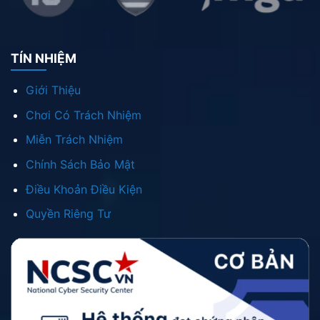
TÍN NHIỆM
Giới Thiệu
Chơi Có Trách Nhiệm
Miễn Trách Nhiệm
Chính Sách Bảo Mật
Điều Khoản Điều Kiện
Quyền Riêng Tư