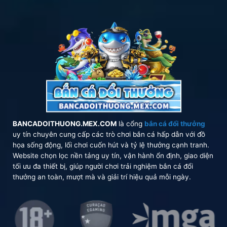
BANCADOITHUONG.MEX.COM
là cổng
bắn cá đổi thưởng
uy tín chuyên cung cấp các trò chơi bắn cá hấp dẫn với đồ
họa sống động, lối chơi cuốn hút và tỷ lệ thưởng cạnh tranh.
Website chọn lọc nền tảng uy tín, vận hành ổn định, giao diện
tối ưu đa thiết bị, giúp người chơi trải nghiệm bắn cá đổi
thưởng an toàn, mượt mà và giải trí hiệu quả mỗi ngày.